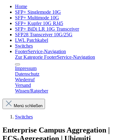
Home
SFP+ Singlemode 10G
SFP+ Multimode 10G
SFP+ Kupfer 10G RJ45
SFP+ BiDi LR 10G Transceiver
SFP28 Transceiver 10G/25G
LWL Patchkabel
Switches
FooterService-Navigation
Zur Kategorie FooterService-Navigation
Impressum
Datenschutz
Wiederruf
Versand
Wissen/Ratgeber
Menü schließen
Switches
Enterprise Campus Aggregation |
ECS‑Aggregation | Ubiquiti