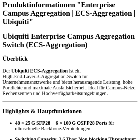
Produktinformationen "Enterprise
Campus Aggregation | ECS‑Aggregation |
Ubiquiti"
Ubiquiti
Enterprise Campus Aggregation
Switch (ECS‑Aggregation)
Überblick
Der
Ubiquiti ECS‑Aggregation
ist ein
High‑End‑Layer‑3‑Aggregation‑Switch für
Unternehmensnetzwerke und bietet herausragende Leistung, hohe
Portdichte und maximale Ausfallsicherheit. Ideal für Campus‑Netze,
Rechenzentren und Hochverfügbarkeitsumgebungen.
Highlights & Hauptfunktionen
48 × 25 G SFP28
+
6 × 100 G QSFP28 Ports
für
ultraschnelle Backbone‑Verbindungen.
Switching Capacity
: 3,6 Tbps;
Non‑blocking Throughput
: