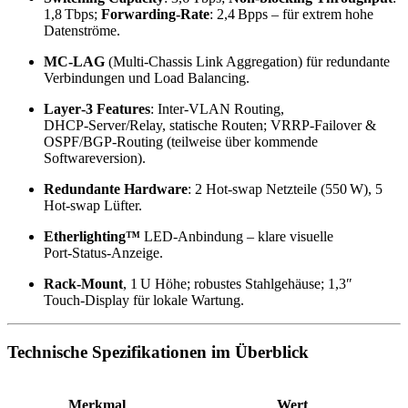
1,8 Tbps;
Forwarding‑Rate
: 2,4 Bpps – für extrem hohe
Datenströme.
MC‑LAG
(Multi‑Chassis Link Aggregation) für redundante
Verbindungen und Load Balancing.
Layer‑3 Features
: Inter‑VLAN Routing,
DHCP‑Server/Relay, statische Routen; VRRP‑Failover &
OSPF/BGP‑Routing (teilweise über kommende
Softwareversion).
Redundante Hardware
: 2 Hot‑swap Netzteile (550 W), 5
Hot‑swap Lüfter.
Etherlighting™
LED‑Anbindung – klare visuelle
Port‑Status‑Anzeige.
Rack‑Mount
, 1 U Höhe; robustes Stahlgehäuse; 1,3″
Touch‑Display für lokale Wartung.
Technische Spezifikationen im Überblick
Merkmal
Wert