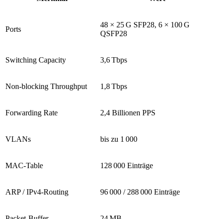
48 × 25 G SFP28, 6 × 100 G
Ports
QSFP28
Switching Capacity
3,6 Tbps
Non‑blocking Throughput
1,8 Tbps
Forwarding Rate
2,4 Billionen PPS
VLANs
bis zu 1 000
MAC‑Table
128 000 Einträge
ARP / IPv4‑Routing
96 000 / 288 000 Einträge
Packet‑Buffer
24 MB