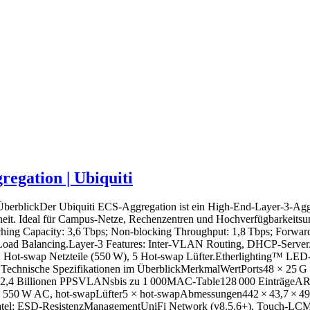
egation | Ubiquiti
berblickDer Ubiquiti ECS‑Aggregation ist ein High‑End‑Layer‑3‑Agg
erheit. Ideal für Campus‑Netze, Rechenzentren und Hochverfügbarkei
hing Capacity: 3,6 Tbps; Non‑blocking Throughput: 1,8 Tbps; Forwa
d Load Balancing.Layer‑3 Features: Inter‑VLAN Routing, DHCP‑Serve
 Hot‑swap Netzteile (550 W), 5 Hot‑swap Lüfter.Etherlighting™ LED‑
ng.Technische Spezifikationen im ÜberblickMerkmalWertPorts48 × 25
e2,4 Billionen PPSVLANsbis zu 1 000MAC‑Table128 000 EinträgeARP 
550 W AC, hot‑swapLüfter5 × hot‑swapAbmessungen442 × 43,7 × 496 
natel; ESD‑ResistenzManagementUniFi Network (v8.5.6+), Touch‑LC