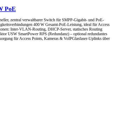
 W PoE
ler, zentral verwaltbarer Switch für SMPP-Gigabit- und PoE-
gkeitsverbindungen 400 W Gesamt-PoE-Leistung, ideal für Access
ionen: Inter‑VLAN‑Routing, DHCP‑Server, statisches Routing
rmfaktor USW SmartPower RPS (Redundanz) – optional redundantes
orgung für Access Points, Kameras & VoIPGlasfaser-Uplinks über