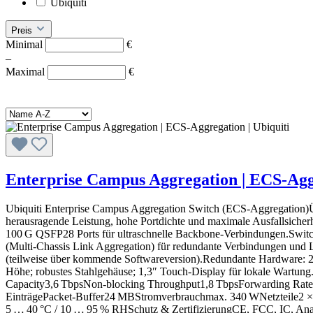
Ubiquiti
Preis
Minimal
€
–
Maximal
€
Enterprise Campus Aggregation | ECS‑Aggr
Ubiquiti Enterprise Campus Aggregation Switch (ECS‑Aggregation)Ü
herausragende Leistung, hohe Portdichte und maximale Ausfallsich
100 G QSFP28 Ports für ultraschnelle Backbone‑Verbindungen.Switc
(Multi‑Chassis Link Aggregation) für redundante Verbindungen un
(teilweise über kommende Softwareversion).Redundante Hardware: 2
Höhe; robustes Stahlgehäuse; 1,3″ Touch‑Display für lokale Wartu
Capacity3,6 TbpsNon‑blocking Throughput1,8 TbpsForwarding Rat
EinträgePacket‑Buffer24 MBStromverbrauchmax. 340 WNetzteile2 × 
5 … 40 °C / 10 … 95 % RHSchutz & ZertifizierungCE, FCC, IC, A