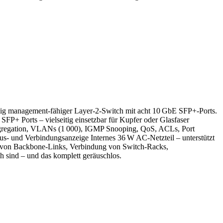
dig management‑fähiger Layer‑2‑Switch mit acht 10 GbE SFP+‑Ports.
+ Ports – vielseitig einsetzbar für Kupfer oder Glasfaser
gregation, VLANs (1 000), IGMP Snooping, QoS, ACLs, Port
us‑ und Verbindungsanzeige Internes 36 W AC‑Netzteil – unterstützt
g von Backbone-Links, Verbindung von Switch-Racks,
 sind – und das komplett geräuschlos.