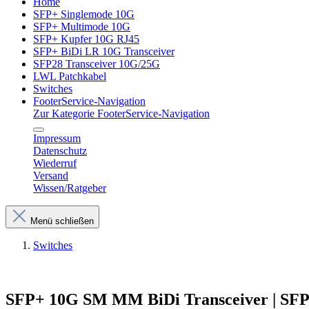
Home
SFP+ Singlemode 10G
SFP+ Multimode 10G
SFP+ Kupfer 10G RJ45
SFP+ BiDi LR 10G Transceiver
SFP28 Transceiver 10G/25G
LWL Patchkabel
Switches
FooterService-Navigation
Zur Kategorie FooterService-Navigation
Impressum
Datenschutz
Wiederruf
Versand
Wissen/Ratgeber
Menü schließen
Switches
SFP+ 10G SM MM BiDi Transceiver | SF