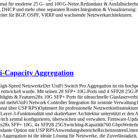
timal für moderne 25 G‑ und 100 G‑Netze.Redundanz & Ausfallsicherhe
, DHCP und mehr ohne separaten Router.Integration & Visualisierung:
bereitet für BGP, OSPF, VRRP und wachsende Netzwerkarchitekturen.
Hi-Capacity Aggregation
igh-Speed NetzwerkeDer UniFi Switch Pro Aggregation ist ein hochper
 entwickelt wurde. Mit seinen 28 SFP+ 10G-Ports und 4 SFP28 25G-Port
hlights & Features28x 10G SFP+ Ports für ultraschnelle Glasfaserve
nd mehrUniFi Network Controller Integration für zentrale Verwaltung1
onal über USP RPS)Optimiert für professionelle Netzwerkinfrastruktu
 Layer-3-Funktionalität und skalierbarer Architektur unterstützt er d
tch zentral konfigurieren, überwachen und verwalten. Firmware-Upda
rts28x SFP+ 10G, 4x SFP28 25GSwitching-Kapazität760 GbpsWeiterle
undante Option mit USP RPSAnwendungsbereicheRechenzentrenUnter
gregation ist die ideale Lösung für Netzwerke, die Zuverlässigkeit, 