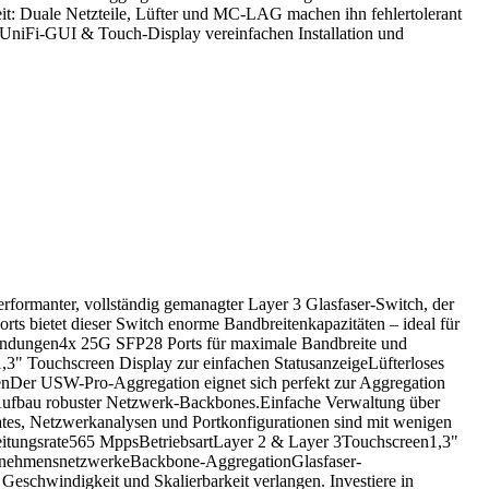
it: Duale Netzteile, Lüfter und MC‑LAG machen ihn fehlertolerant
 UniFi‑GUI & Touch‑Display vereinfachen Installation und
formanter, vollständig gemanagter Layer 3 Glasfaser-Switch, der
s bietet dieser Switch enorme Bandbreitenkapazitäten – ideal für
rbindungen4x 25G SFP28 Ports für maximale Bandbreite und
,3" Touchscreen Display zur einfachen StatusanzeigeLüfterloses
renDer USW-Pro-Aggregation eignet sich perfekt zur Aggregation
en Aufbau robuster Netzwerk-Backbones.Einfache Verwaltung über
tes, Netzwerkanalysen und Portkonfigurationen sind mit wenigen
itungsrate565 MppsBetriebsartLayer 2 & Layer 3Touchscreen1,3"
nehmensnetzwerkeBackbone-AggregationGlasfaser-
Geschwindigkeit und Skalierbarkeit verlangen. Investiere in