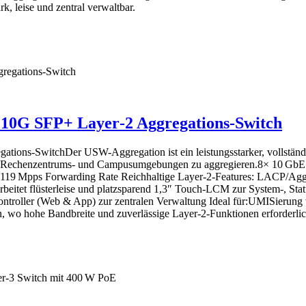
, leise und zentral verwaltbar.
 10G SFP+ Layer‑2 Aggregations-Switch
tions-SwitchDer USW-Aggregation ist ein leistungsstarker, vollstän
, Rechenzentrums- und Campusumgebungen zu aggregieren.8× 10 GbE SFP
 ~119 Mpps Forwarding Rate Reichhaltige Layer‑2‑Features: LACP/Ag
eitet flüsterleise und platzsparend 1,3″ Touch‑LCM zur System-, Stat
ntroller (Web & App) zur zentralen Verwaltung Ideal für:UMISierun
o hohe Bandbreite und zuverlässige Layer‑2-Funktionen erforderlich