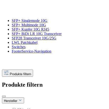
SFP+ Singlemode 10G
SFP+ Multimode 10G
SFP+ Kupfer 10G RJ45
SFP+ BiDi LR 10G Transceiver
SFP28 Transceiver 10G/25G
LWL Patchkabel
Switches
FooterService-Navigation
Produkte filtern
Produkte filtern
Hersteller