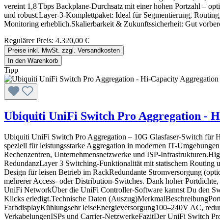
vereint 1,8 Tbps Backplane‑Durchsatz mit einer hohen Portzahl – op
und robust.Layer‑3‑Komplettpaket: Ideal für Segmentierung, Routing
Monitoring erheblich.Skalierbarkeit & Zukunftssicherheit: Gut vor
Regulärer Preis:
4.320,00 €
Preise inkl. MwSt. zzgl. Versandkosten
In den Warenkorb
Tipp
Ubiquiti UniFi Switch Pro Aggregation - 
Ubiquiti UniFi Switch Pro Aggregation – 10G Glasfaser-Switch für H
speziell für leistungsstarke Aggregation in modernen IT-Umgebungen
Rechenzentren, Unternehmensnetzwerke und ISP-Infrastrukturen.Hig
RedundanzLayer 3 Switching-Funktionalität mit statischem Routing u
Design für leisen Betrieb im RackRedundante Stromversorgung (opti
mehrerer Access- oder Distribution-Switches. Dank hoher Portdichte,
UniFi NetworkÜber die UniFi Controller-Software kannst Du den Swi
Klicks erledigt.Technische Daten (Auszug)MerkmalBeschreibungPo
FarbdisplayKühlungsehr leiseEnergieversorgung100–240V AC, red
VerkabelungenISPs und Carrier-NetzwerkeFazitDer UniFi Switch Pro Ag