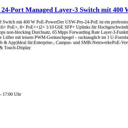
– 24‑Port Managed Layer‑3 Switch mit 400
Switch mit 400 W PoE‑PowerDer USW‑Pro‑24‑PoE ist ein professionel
s (16× PoE+, 8× PoE++)2× 1/10 GbE SFP+ Uplinks für Hochgeschwindi
bps non‑blocking Durchsatz, 65 Mpps Forwarding Rate Layer‑3‑Funkt
ierte Lüfter mit leisem PWM‑Geräuschpegel – racktauglich im 1 U‑Fo
b & App)Ideal für:Enterprise-, Campus- und SMB-NetzwerkePoE-Vers
 & Touch‑Display
- 17:00 Uhr