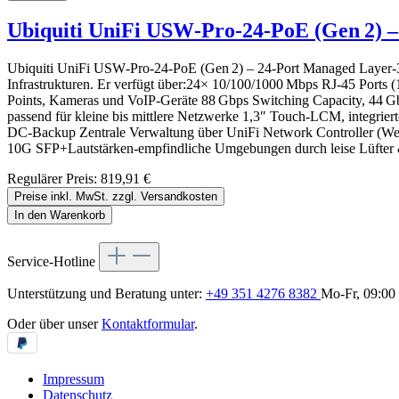
Ubiquiti UniFi USW‑Pro‑24‑PoE (Gen 2) 
Ubiquiti UniFi USW‑Pro‑24‑PoE (Gen 2) – 24‑Port Managed Layer‑3 
Infrastrukturen. Er verfügt über:24× 10/100/1000 Mbps RJ‑45 Port
Points, Kameras und VoIP-Geräte 88 Gbps Switching Capacity, 44 G
passend für kleine bis mittlere Netzwerke 1,3″ Touch‑LCM, integr
DC‑Backup Zentrale Verwaltung über UniFi Network Controller (We
10G SFP+Lautstärken-empfindliche Umgebungen durch leise Lüfter
Regulärer Preis:
819,91 €
Preise inkl. MwSt. zzgl. Versandkosten
In den Warenkorb
Service-Hotline
Unterstützung und Beratung unter:
+49 351 4276 8382
Mo-Fr, 09:00 
Oder über unser
Kontaktformular
.
Impressum
Datenschutz