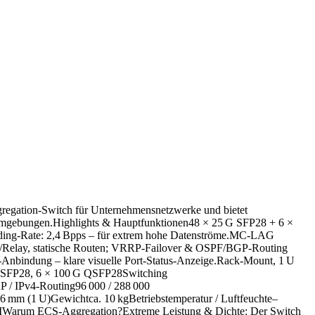
regation‑Switch für Unternehmensnetzwerke und bietet
tsumgebungen.Highlights & Hauptfunktionen48 × 25 G SFP28 + 6 ×
rding‑Rate: 2,4 Bpps – für extrem hohe Datenströme.MC‑LAG
r/Relay, statische Routen; VRRP‑Failover & OSPF/BGP‑Routing
Anbindung – klare visuelle Port‑Status‑Anzeige.Rack‑Mount, 1 U
 G SFP28, 6 × 100 G QSFP28Switching
/ IPv4‑Routing96 000 / 288 000
mm (1 U)Gewichtca. 10 kgBetriebstemperatur / Luftfeuchte–
MWarum ECS‑Aggregation?Extreme Leistung & Dichte: Der Switch