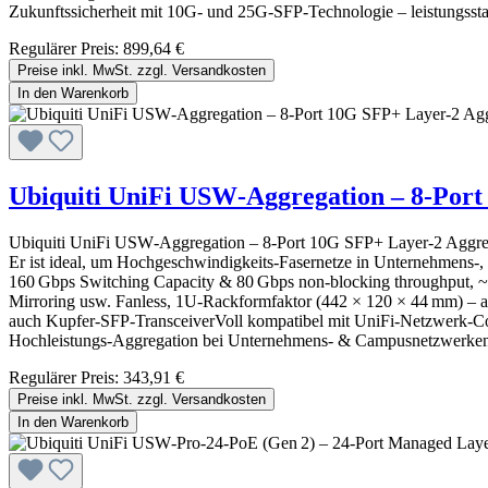
Zukunftssicherheit mit 10G- und 25G-SFP-Technologie – leistungsstark
Regulärer Preis:
899,64 €
Preise inkl. MwSt. zzgl. Versandkosten
In den Warenkorb
Ubiquiti UniFi USW‑Aggregation – 8‑Port
Ubiquiti UniFi USW‑Aggregation – 8‑Port 10G SFP+ Layer‑2 Aggrega
Er ist ideal, um Hochgeschwindigkeits-Fasernetze in Unternehmens-
160 Gbps Switching Capacity & 80 Gbps non‑blocking throughput,
Mirroring usw. Fanless, 1U-Rackformfaktor (442 × 120 × 44 mm) – arb
auch Kupfer-SFP-TransceiverVoll kompatibel mit UniFi‑Netzwerk‑Co
Hochleistungs‑Aggregation bei Unternehmens- & Campusnetzwerken, w
Regulärer Preis:
343,91 €
Preise inkl. MwSt. zzgl. Versandkosten
In den Warenkorb